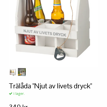
Trälåda "Njut av livets dryck"
I lager.