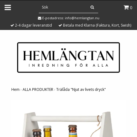
0
E-postadress:
info@hemlangtan.nu
2-4 dagar leveranstid
Betala med Klarna (Faktura, Kort, Swish)
Hem
›
ALLA PRODUKTER
›
Trälåda "Njut av livets dryck"