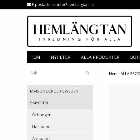
E-postadress:
info@hemlangtan.nu
HEM
NYHETER
ALLA PRODUKTER
BUT
Hem
›
ALLA PRO
MAISON BERGER SWEDEN
SMYCKEN
- Örhängen
- Halsband
- Armband