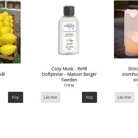
Cozy Musk - Refill
Stora
vål
Doftpinnar - Maison Berger
inomhu
Sweden
st
179 kr
Läs mer
Läs mer