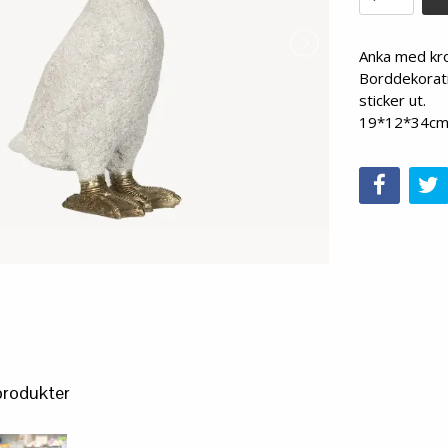
Anka med kro
Borddekorati
sticker ut.
19*12*34c
produkter