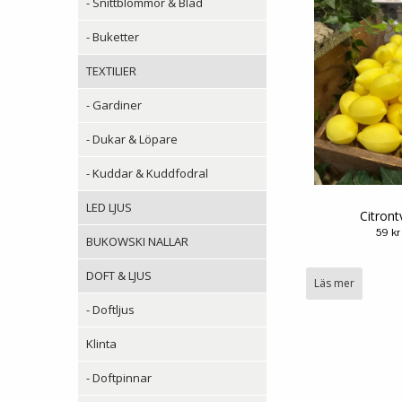
- Snittblommor & Blad
- Buketter
TEXTILIER
- Gardiner
- Dukar & Löpare
- Kuddar & Kuddfodral
LED LJUS
Citront
59 kr
BUKOWSKI NALLAR
DOFT & LJUS
Läs mer
- Doftljus
Klinta
- Doftpinnar