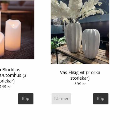
 Blockljus
Vas Flikig Vit (2 olika
s/utomhus (3
storlekar)
orlekar)
399 kr
249 kr
Köp
Läs mer
Köp