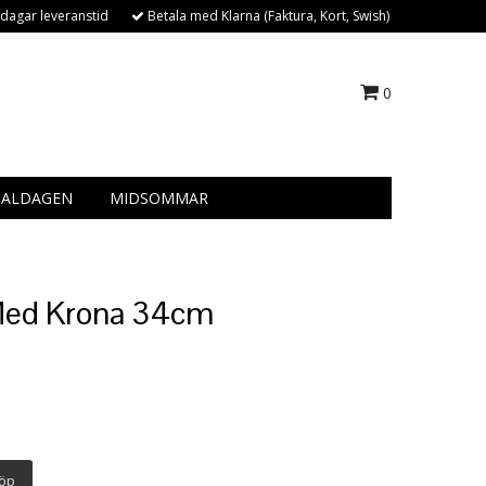
dagar leveranstid
Betala med Klarna (Faktura, Kort, Swish)
0
NALDAGEN
MIDSOMMAR
Med Krona 34cm
öp