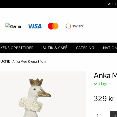
2-4 
IKENS ÖPPETTIDER
BUTIK & CAFÉ
CATERING
NATIO
DUKTER
›
Anka Med Krona 34cm
Anka 
I lager.
329 kr
K