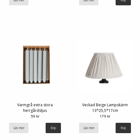
Varmgrå extra stora
Veckad Beige Lampskärm
herrgårdsljus
13*25,5*17cm
59 kr
179 kr
Läs mer
Läs mer