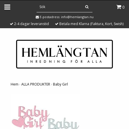
0
E-postadress:
info@hemlangtan.nu
2-4 dagar leveranstid
Betala med Klarna (Faktura, Kort, Swish)
Hem
›
ALLA PRODUKTER
›
Baby Girl