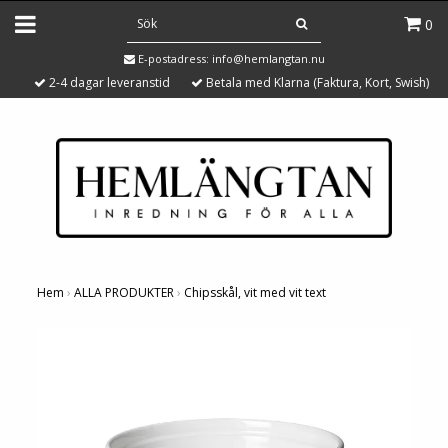
0
E-postadress:
info@hemlangtan.nu
2-4 dagar leveranstid
Betala med Klarna (Faktura, Kort, Swish)
Hem
›
ALLA PRODUKTER
›
Chipsskål, vit med vit text