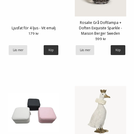
Rosalie Grå Doftlampa +
Ljusfat för 4 ljus - Vit emalj
Doften Exquisite Sparkle -
Maison Berger Sweden
179 kr
599 kr
Läs mer
Läs mer