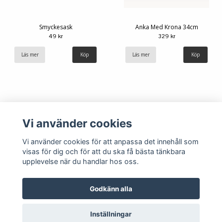
Smyckesask
Anka Med Krona 34cm
49 kr
329 kr
Läs mer
Köp
Läs mer
Vi använder cookies
Vi använder cookies för att anpassa det innehåll som
visas för dig och för att du ska få bästa tänkbara
upplevelse när du handlar hos oss.
Köpvillkor
Kontakt
Godkänn alla
Inställningar
© Copyright 2026 Hemlängtan