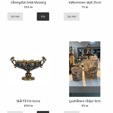
Våningsfat Antik Mässing
Välkommen skylt 35cm
399 kr
79 kr
Läs mer
Läs mer
Skål På Fot Ivona
Ljushållare rådjur 8cm
499 kr
59 kr