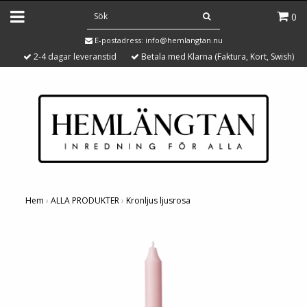
0
E-postadress:
info@hemlangtan.nu
2-4 dagar leveranstid
Betala med Klarna (Faktura, Kort, Swish)
Hem
›
ALLA PRODUKTER
›
Kronljus ljusrosa