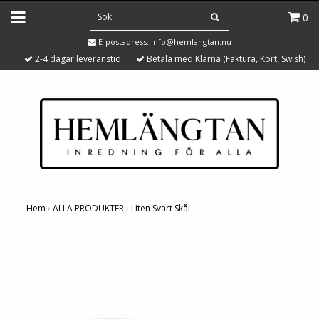
0
E-postadress:
info@hemlangtan.nu
2-4 dagar leveranstid
Betala med Klarna (Faktura, Kort, Swish)
Hem
›
ALLA PRODUKTER
›
Liten Svart Skål