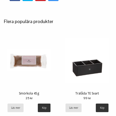
Flera populära produkter
Smörkola 45g
Trälåda TE Svart
25 kr
99 kr
Läs mer
Läs mer