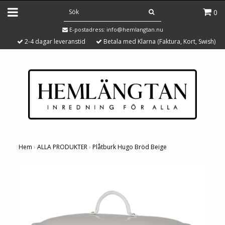
0
E-postadress:
info@hemlangtan.nu
2-4 dagar leveranstid
Betala med Klarna (Faktura, Kort, Swish)
Hem
›
ALLA PRODUKTER
›
Plåtburk Hugo Bröd Beige