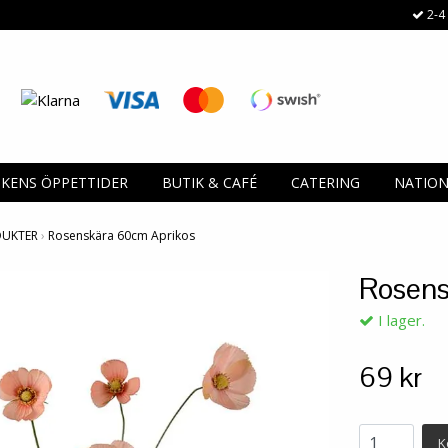
2-4 
IKENS ÖPPETTIDER
BUTIK & CAFÉ
CATERING
NATIO
DUKTER
›
Rosenskära 60cm Aprikos
Rosens
I lager.
69 kr
K