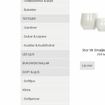
- Snittblommor & Blad
- Buketter
TEXTILIER
- Gardiner
- Dukar & Löpare
- Kuddar & Kuddfodral
Stor Vit Emalj
LED LJUS
299 k
BUKOWSKI NALLAR
Läs mer
DOFT & LJUS
- Doftljus
Klinta
- Doftpinnar