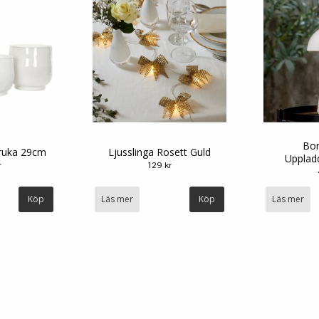
Bo
kruka 29cm
Ljusslinga Rosett Guld
Uppladd
r
129 kr
Köp
Läs mer
Läs mer