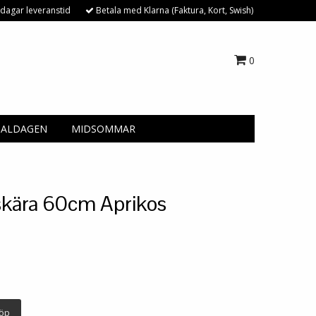
dagar leveranstid
Betala med Klarna (Faktura, Kort, Swish)
0
NALDAGEN
MIDSOMMAR
kära 60cm Aprikos
öp