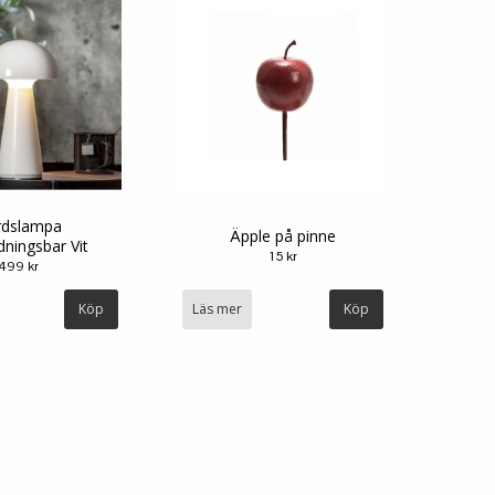
rdslampa
Äpple på pinne
ningsbar Vit
15 kr
499 kr
Läs mer