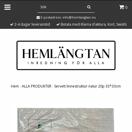
0
E-postadress:
info@hemlangtan.nu
2-4 dagar leveranstid
Betala med Klarna (Faktura, Kort, Swish)
Hem
›
ALLA PRODUKTER
›
Servett linnestruktur natur 20p 33*33cm