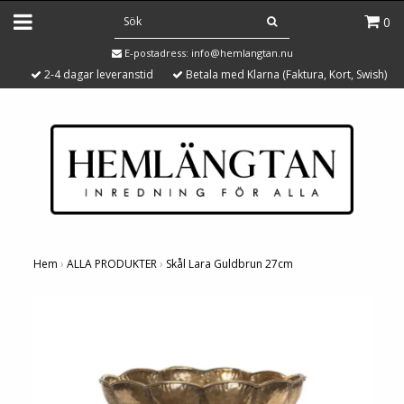
0
E-postadress:
info@hemlangtan.nu
2-4 dagar leveranstid
Betala med Klarna (Faktura, Kort, Swish)
Hem
›
ALLA PRODUKTER
›
Skål Lara Guldbrun 27cm